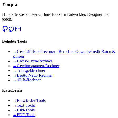
Yoopla
Hunderte kostenloser Online-Tools für Entwickler, Designer und
jeden.
Beliebte Tools
→
Geschäftskreditrechner - Berechne Gewerbekredit-Raten &
Zinsen
→
Break-Even-Rechner
→
Gewinnspannen-Rechner
→
Trinkgeldrechner
→
Brutto Netto Rechner
→
401k-Rechner
Kategorien
→
Entwickler-Tools
→
Text-Tools
→
Bild-Tools
→
PDF-Tools