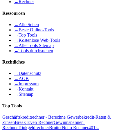
→
Rechner
Ressourcen
→
Alle Seiten
→
Beste Online-Tools
→
Top Tools
→
Kostenlose Web-Tools
→
Alle Tools Sitemap
→
Tools durchsuchen
Rechtliches
→
Datenschutz
→
AGB
→
Impressum
→
Kontakt
→
Sitemap
Top Tools
Geschäftskreditrechner - Berechne Gewerbekredit-Raten &
Zinsen
Break-Even-Rechner
Gewinnspannen-
Rechner
Trinkgeldrechner
Brutto Netto Rechner
401k-