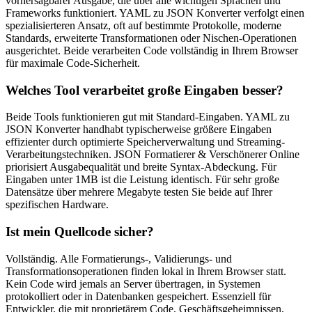
vorhersagbarer Ausgabe, die über alle wichtigen Sprachen und
Frameworks funktioniert. YAML zu JSON Konverter verfolgt einen
spezialisierteren Ansatz, oft auf bestimmte Protokolle, moderne
Standards, erweiterte Transformationen oder Nischen-Operationen
ausgerichtet. Beide verarbeiten Code vollständig in Ihrem Browser
für maximale Code-Sicherheit.
Welches Tool verarbeitet große Eingaben besser?
Beide Tools funktionieren gut mit Standard-Eingaben. YAML zu
JSON Konverter handhabt typischerweise größere Eingaben
effizienter durch optimierte Speicherverwaltung und Streaming-
Verarbeitungstechniken. JSON Formatierer & Verschönerer Online
priorisiert Ausgabequalität und breite Syntax-Abdeckung. Für
Eingaben unter 1MB ist die Leistung identisch. Für sehr große
Datensätze über mehrere Megabyte testen Sie beide auf Ihrer
spezifischen Hardware.
Ist mein Quellcode sicher?
Vollständig. Alle Formatierungs-, Validierungs- und
Transformationsoperationen finden lokal in Ihrem Browser statt.
Kein Code wird jemals an Server übertragen, in Systemen
protokolliert oder in Datenbanken gespeichert. Essenziell für
Entwickler, die mit proprietärem Code, Geschäftsgeheimnissen,