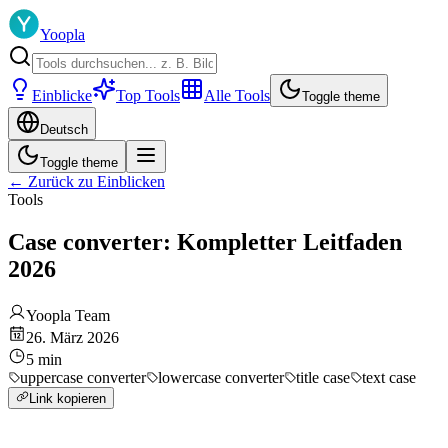
Yoopla
Einblicke
Top Tools
Alle Tools
Toggle theme
Deutsch
Toggle theme
←
Zurück zu Einblicken
Tools
Case converter: Kompletter Leitfaden
2026
Yoopla Team
26. März 2026
5
min
uppercase converter
lowercase converter
title case
text case
Link kopieren