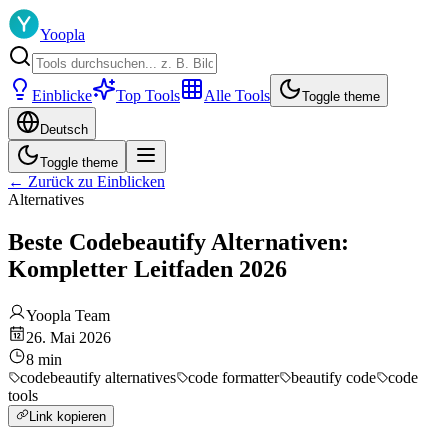
Yoopla
Einblicke
Top Tools
Alle Tools
Toggle theme
Deutsch
Toggle theme
←
Zurück zu Einblicken
Alternatives
Beste Codebeautify Alternativen:
Kompletter Leitfaden 2026
Yoopla Team
26. Mai 2026
8
min
codebeautify alternatives
code formatter
beautify code
code
tools
Link kopieren