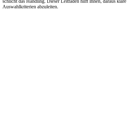
schlicht das Handling. Dieser Leitfaden hilft Ihnen, daraus klare
Auswahlkriterien abzuleiten.