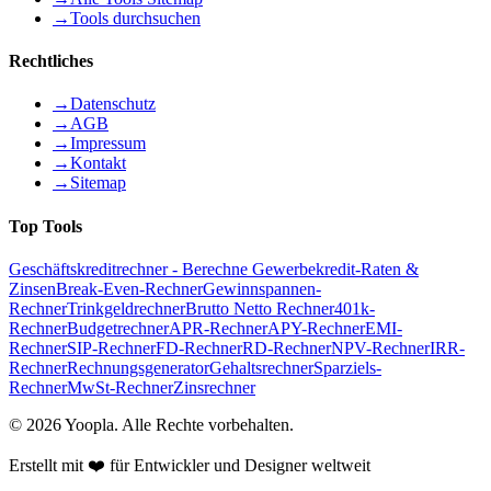
→
Tools durchsuchen
Rechtliches
→
Datenschutz
→
AGB
→
Impressum
→
Kontakt
→
Sitemap
Top Tools
Geschäftskreditrechner - Berechne Gewerbekredit-Raten &
Zinsen
Break-Even-Rechner
Gewinnspannen-
Rechner
Trinkgeldrechner
Brutto Netto Rechner
401k-
Rechner
Budgetrechner
APR-Rechner
APY-Rechner
EMI-
Rechner
SIP-Rechner
FD-Rechner
RD-Rechner
NPV-Rechner
IRR-
Rechner
Rechnungsgenerator
Gehaltsrechner
Sparziels-
Rechner
MwSt-Rechner
Zinsrechner
©
2026
Yoopla
.
Alle Rechte vorbehalten.
Erstellt mit ❤️ für Entwickler und Designer weltweit