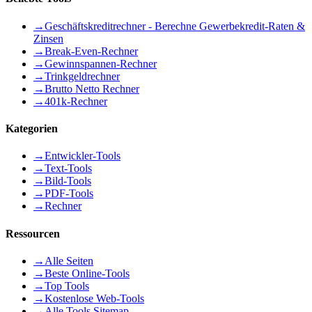
→
Geschäftskreditrechner - Berechne Gewerbekredit-Raten &
Zinsen
→
Break-Even-Rechner
→
Gewinnspannen-Rechner
→
Trinkgeldrechner
→
Brutto Netto Rechner
→
401k-Rechner
Kategorien
→
Entwickler-Tools
→
Text-Tools
→
Bild-Tools
→
PDF-Tools
→
Rechner
Ressourcen
→
Alle Seiten
→
Beste Online-Tools
→
Top Tools
→
Kostenlose Web-Tools
→
Alle Tools Sitemap