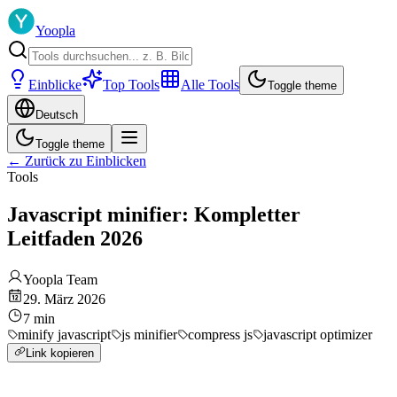
Yoopla
Einblicke
Top Tools
Alle Tools
Toggle theme
Deutsch
Toggle theme
←
Zurück zu Einblicken
Tools
Javascript minifier: Kompletter
Leitfaden 2026
Yoopla Team
29. März 2026
7
min
minify javascript
js minifier
compress js
javascript optimizer
Link kopieren