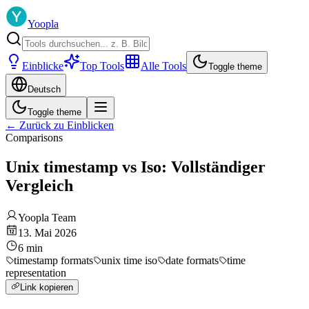
Yoopla
Einblicke
Top Tools
Alle Tools
Toggle theme
Deutsch
Toggle theme
←
Zurück zu Einblicken
Comparisons
Unix timestamp vs Iso: Vollständiger
Vergleich
Yoopla Team
13. Mai 2026
6
min
timestamp formats
unix time iso
date formats
time
representation
Link kopieren