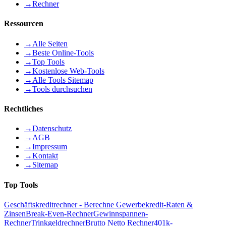
→
Rechner
Ressourcen
→
Alle Seiten
→
Beste Online-Tools
→
Top Tools
→
Kostenlose Web-Tools
→
Alle Tools Sitemap
→
Tools durchsuchen
Rechtliches
→
Datenschutz
→
AGB
→
Impressum
→
Kontakt
→
Sitemap
Top Tools
Geschäftskreditrechner - Berechne Gewerbekredit-Raten &
Zinsen
Break-Even-Rechner
Gewinnspannen-
Rechner
Trinkgeldrechner
Brutto Netto Rechner
401k-