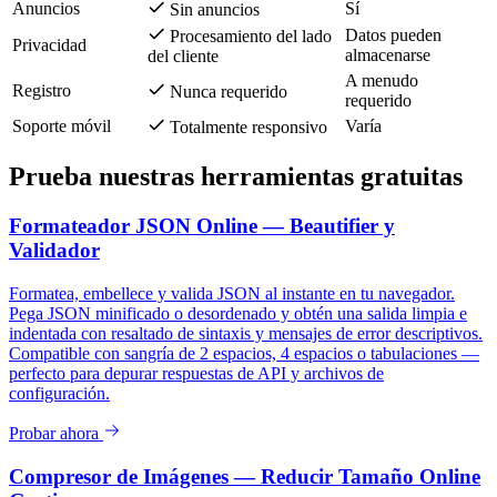
Anuncios
Sí
Sin anuncios
Datos pueden
Procesamiento del lado
Privacidad
almacenarse
del cliente
A menudo
Registro
Nunca requerido
requerido
Soporte móvil
Varía
Totalmente responsivo
Prueba nuestras herramientas gratuitas
Formateador JSON Online — Beautifier y
Validador
Formatea, embellece y valida JSON al instante en tu navegador.
Pega JSON minificado o desordenado y obtén una salida limpia e
indentada con resaltado de sintaxis y mensajes de error descriptivos.
Compatible con sangría de 2 espacios, 4 espacios o tabulaciones —
perfecto para depurar respuestas de API y archivos de
configuración.
Probar ahora
Compresor de Imágenes — Reducir Tamaño Online