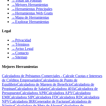
→
Todas las Páginas
→
Mejores Herramientas
→
Herramientas Principales
→
Herramientas Web Gratis
→
Mapa de Herramientas
→
Explorar Herramientas
Legal
→
Privacidad
→
Términos
→
Aviso Legal
→
Contacto
→
Sitemap
Mejores Herramientas
Calculadora de Préstamos Comerciales - Calcule Cuotas e Intereses
de Créditos Empresariales
Calculadora de Punto de
Equilibrio
Calculadora de Margen de Beneficio
Calculadora de
Propinas
Calculadora de Salario
Calculadora 401k
Calculadora de
Presupuesto
Calculadora APR
Calculadora APY
Calculadora
EMI
Calculadora SIP
Calculadora FD
Calculadora RD
Calculadora
NPV
Calculadora IRR
Generador de Facturas
Calculadora de
Nómina
Calculadora de Meta de Ahorro
Calculadora de