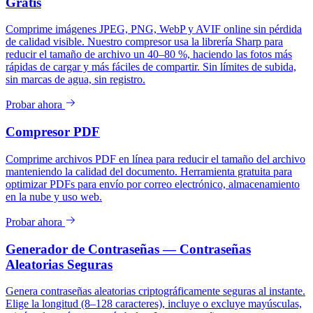
Gratis
Comprime imágenes JPEG, PNG, WebP y AVIF online sin pérdida
de calidad visible. Nuestro compresor usa la librería Sharp para
reducir el tamaño de archivo un 40–80 %, haciendo las fotos más
rápidas de cargar y más fáciles de compartir. Sin límites de subida,
sin marcas de agua, sin registro.
Probar ahora
Compresor PDF
Comprime archivos PDF en línea para reducir el tamaño del archivo
manteniendo la calidad del documento. Herramienta gratuita para
optimizar PDFs para envío por correo electrónico, almacenamiento
en la nube y uso web.
Probar ahora
Generador de Contraseñas — Contraseñas
Aleatorias Seguras
Genera contraseñas aleatorias criptográficamente seguras al instante.
Elige la longitud (8–128 caracteres), incluye o excluye mayúsculas,