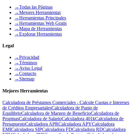
→
Todas las Páginas
→
Mejores Herramientas
→
Herramientas Principales
→
Herramientas Web Gratis
→
Mapa de Herramientas
→
Explorar Herramientas
Legal
→
Privacidad
→
Términos
→
Aviso Legal
→
Contacto
→
Sitemap
Mejores Herramientas
Calculadora de Préstamos Comerciales - Calcule Cuotas e Intereses
de Créditos Empresariales
Calculadora de Punto de
Equilibrio
Calculadora de Margen de Beneficio
Calculadora de
Propinas
Calculadora de Salario
Calculadora 401k
Calculadora de
Presupuesto
Calculadora APR
Calculadora APY
Calculadora
EMI
Calculadora SIP
Calculadora FD
Calculadora RD
Calculadora