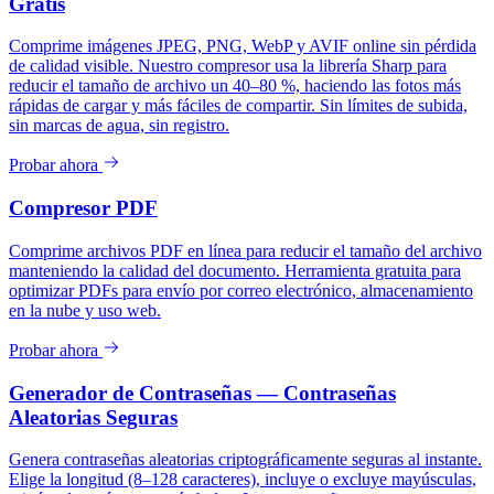
Gratis
Comprime imágenes JPEG, PNG, WebP y AVIF online sin pérdida
de calidad visible. Nuestro compresor usa la librería Sharp para
reducir el tamaño de archivo un 40–80 %, haciendo las fotos más
rápidas de cargar y más fáciles de compartir. Sin límites de subida,
sin marcas de agua, sin registro.
Probar ahora
Compresor PDF
Comprime archivos PDF en línea para reducir el tamaño del archivo
manteniendo la calidad del documento. Herramienta gratuita para
optimizar PDFs para envío por correo electrónico, almacenamiento
en la nube y uso web.
Probar ahora
Generador de Contraseñas — Contraseñas
Aleatorias Seguras
Genera contraseñas aleatorias criptográficamente seguras al instante.
Elige la longitud (8–128 caracteres), incluye o excluye mayúsculas,