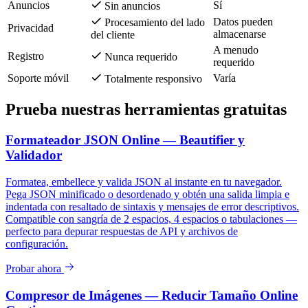
Anuncios
Sí
Sin anuncios
Datos pueden
Procesamiento del lado
Privacidad
almacenarse
del cliente
A menudo
Registro
Nunca requerido
requerido
Soporte móvil
Varía
Totalmente responsivo
Prueba nuestras herramientas gratuitas
Formateador JSON Online — Beautifier y
Validador
Formatea, embellece y valida JSON al instante en tu navegador.
Pega JSON minificado o desordenado y obtén una salida limpia e
indentada con resaltado de sintaxis y mensajes de error descriptivos.
Compatible con sangría de 2 espacios, 4 espacios o tabulaciones —
perfecto para depurar respuestas de API y archivos de
configuración.
Probar ahora
Compresor de Imágenes — Reducir Tamaño Online