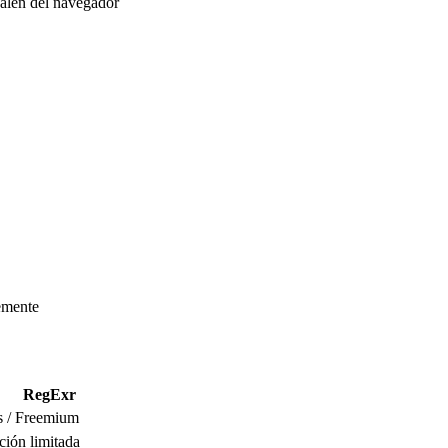
salen del navegador
emente
RegExr
s / Freemium
ción limitada