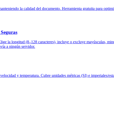
anteniendo la calidad del documento. Herramienta gratuita para optimi
 Seguras
 Elige la longitud (8–128 caracteres), incluye o excluye mayúsculas, m
ía a ningún servidor.
 velocidad y temperatura. Cubre unidades métricas (SI) e imperiales/esta