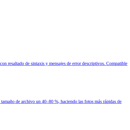
on resaltado de sintaxis y mensajes de error descriptivos. Compatible
 tamaño de archivo un 40–80 %, haciendo las fotos más rápidas de