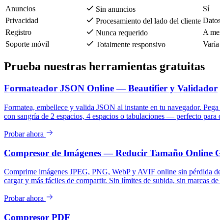
Anuncios
Sí
Sin anuncios
Privacidad
Datos
Procesamiento del lado del cliente
Registro
A me
Nunca requerido
Soporte móvil
Varía
Totalmente responsivo
Prueba nuestras herramientas gratuitas
Formateador JSON Online — Beautifier y Validador
Formatea, embellece y valida JSON al instante en tu navegador. Pega 
con sangría de 2 espacios, 4 espacios o tabulaciones — perfecto para 
Probar ahora
Compresor de Imágenes — Reducir Tamaño Online G
Comprime imágenes JPEG, PNG, WebP y AVIF online sin pérdida de cal
cargar y más fáciles de compartir. Sin límites de subida, sin marcas de 
Probar ahora
Compresor PDF