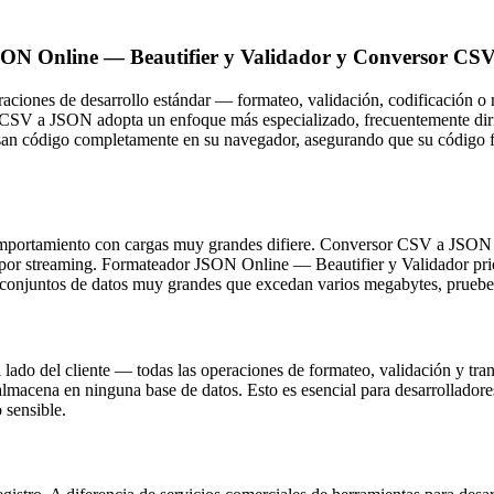
 JSON Online — Beautifier y Validador y Conversor C
iones de desarrollo estándar — formateo, validación, codificación o m
 CSV a JSON adopta un enfoque más especializado, frecuentemente diri
san código completamente en su navegador, asegurando que su código f
omportamiento con cargas muy grandes difiere. Conversor CSV a JSON 
or streaming. Formateador JSON Online — Beautifier y Validador priori
conjuntos de datos muy grandes que excedan varios megabytes, pruebe
lado del cliente — todas las operaciones de formateo, validación y tr
 almacena en ninguna base de datos. Esto es esencial para desarrolladore
 sensible.