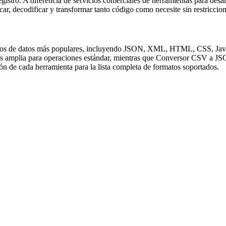
registro. A diferencia de servicios comerciales de herramientas para de
icar, decodificar y transformar tanto código como necesite sin restriccion
matos de datos más populares, incluyendo JSON, XML, HTML, CSS, J
más amplia para operaciones estándar, mientras que Conversor CSV a J
ón de cada herramienta para la lista completa de formatos soportados.