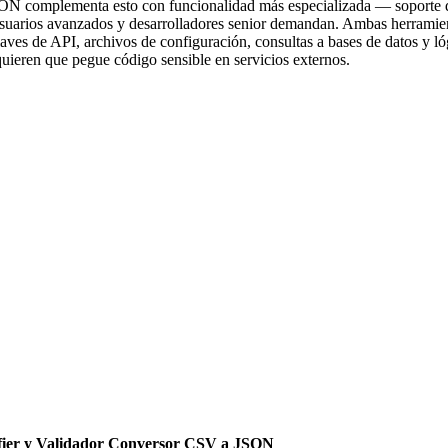
SON complementa esto con funcionalidad más especializada — soporte d
usuarios avanzados y desarrolladores senior demandan. Ambas herramient
 claves de API, archivos de configuración, consultas a bases de datos y
quieren que pegue código sensible en servicios externos.
er y Validador
Conversor CSV a JSON