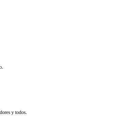
o.
adores y todos.