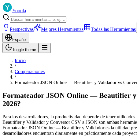
Yoopla
Perspectivas
Mejores Herramientas
Todas las Herramientas
Español
Toggle theme
Inicio
/
Comparaciones
/
Formateador JSON Online — Beautifier y Validador vs Conve
Formateador JSON Online — Beautifier y
2026?
Para los desarrolladores, la productividad depende de tener utilidade
Beautifier y Validador y Conversor CSV a JSON son ambas herramienta
Formateador JSON Online — Beautifier y Validador es la utilidad pref
desarrolladores encuentran diariamente en prácticamente cada proyecto