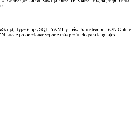
sarrolladores que cobran suscripciones mensuales, Yoopla proporciona
es.
avaScript, TypeScript, SQL, YAML y más. Formateador JSON Online
SON puede proporcionar soporte más profundo para lenguajes