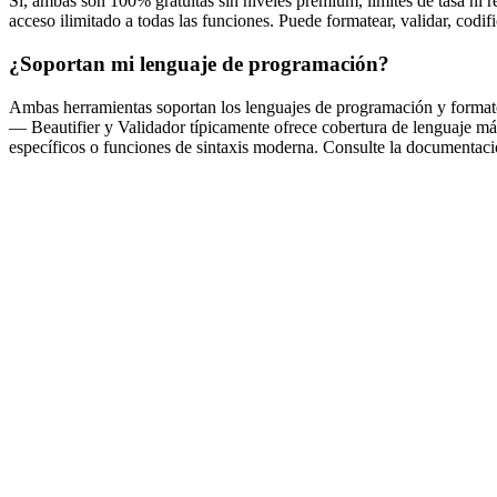
Sí, ambas son 100% gratuitas sin niveles premium, límites de tasa ni 
acceso ilimitado a todas las funciones. Puede formatear, validar, codif
¿Soportan mi lenguaje de programación?
Ambas herramientas soportan los lenguajes de programación y for
— Beautifier y Validador típicamente ofrece cobertura de lenguaje 
específicos o funciones de sintaxis moderna. Consulte la documentaci