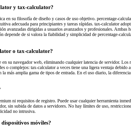
lator y tax-calculator?
dica en su filosofía de diseño y casos de uso objetivo. percentage-calcu
ntuitiva adecuada para principiantes y tareas rápidas. tax-calculator a
ión avanzadas dirigidas a usuarios avanzados y profesionales. Ambas
n depende de si valora la fiabilidad y simplicidad de percentage-calcul
ator o tax-calculator?
 en su navegador web, eliminando cualquier latencia de servidor. Los re
s o complejos: tax-calculator a veces tiene una ligera ventaja debido 
la más amplia gama de tipos de entrada. En el uso diario, la diferencia d
?
remium ni requisitos de registro. Puede usar cualquier herramienta in
or, sin subida de datos a servidores. No hay límites de uso, restriccio
icidad no intrusiva.
 dispositivos móviles?