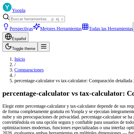
Yoopla
Perspectivas
Mejores Herramientas
Todas las Herramientas
Español
Toggle theme
Inicio
/
Comparaciones
/
percentage-calculator vs tax-calculator: Comparación detallada
percentage-calculator vs tax-calculator: 
Elegir entre percentage-calculator y tax-calculator depende de sus requ
de forma completamente gratuita en Yoopla y se ejecutan íntegramente
nube y sin preocupaciones de privacidad. percentage-calculator se ha g
convirtiéndola en una opción segura y confiable para usuarios de todos
optimizaciones modernas, funciones especializadas o una interfaz opt
2026, evaluamos ambas herramientas en múltiples dimensiones — funci