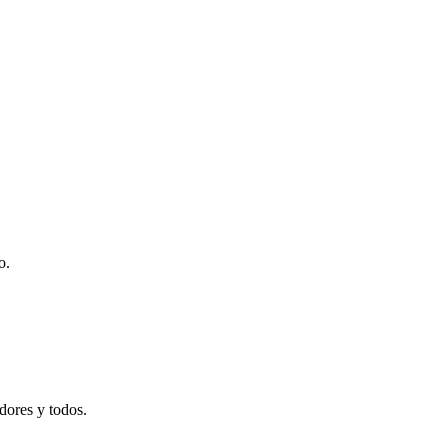
o.
adores y todos.