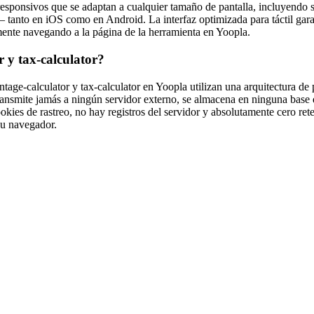
sponsivos que se adaptan a cualquier tamaño de pantalla, incluyendo s
tanto en iOS como en Android. La interfaz optimizada para táctil gar
mente navegando a la página de la herramienta en Yoopla.
r y tax-calculator?
age-calculator y tax-calculator en Yoopla utilizan una arquitectura de 
ansmite jamás a ningún servidor externo, se almacena en ninguna base de
kies de rastreo, no hay registros del servidor y absolutamente cero ret
su navegador.