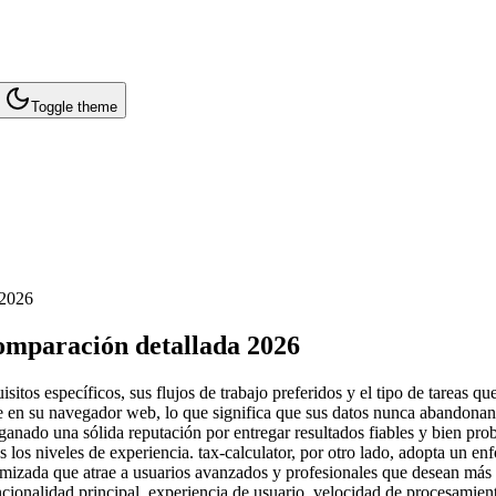
Toggle theme
 2026
Comparación detallada 2026
isitos específicos, sus flujos de trabajo preferidos y el tipo de tareas
 en su navegador web, lo que significa que sus datos nunca abandonan 
anado una sólida reputación por entregar resultados fiables y bien prob
 los niveles de experiencia. tax-calculator, por otro lado, adopta un e
imizada que atrae a usuarios avanzados y profesionales que desean más 
onalidad principal, experiencia de usuario, velocidad de procesamient