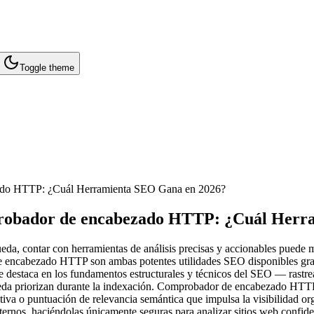
Toggle theme
zado HTTP: ¿Cuál Herramienta SEO Gana en 2026?
probador de encabezado HTTP: ¿Cuál Herr
a, contar con herramientas de análisis precisas y accionables puede ma
 encabezado HTTP son ambas potentes utilidades SEO disponibles grat
 destaca en los fundamentos estructurales y técnicos del SEO — rastrea
queda priorizan durante la indexación. Comprobador de encabezado HTT
itiva o puntuación de relevancia semántica que impulsa la visibilidad o
ternos, haciéndolas únicamente seguras para analizar sitios web confide