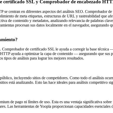
r de certificado SSL y Comprobador de encabezado HT
e centran en diferentes aspectos del análisis SEO. Comprobador de c
limiento de meta etiquetas, estructuras de URL y rastreabilidad que a
de contenido y metadatos, analizando relevancia de palabras clave, e
amientas procesan sus datos localmente en el navegador, asegurando q
namiento?
 Comprobador de certificado SSL le ayuda a corregir la base técnica 
TP ayuda a optimizar la capa de contenido — asegurando que sus pági
tipos de análisis para lograr los mejores resultados.
público, incluyendo sitios de competidores. Como todo el análisis ocur
os está analizando. Esto las hace ideales para análisis competitivo sigi
remium de pago ni límites de uso. Esta es una ventaja significativa s
ares. Las herramientas de Yoopla proporcionan capacidades esenciales de