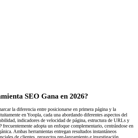
amienta SEO Gana en 2026?
rcar la diferencia entre posicionarse en primera página y la
uitamente en Yoopla, cada una abordando diferentes aspectos del
bilidad, indicadores de velocidad de página, estructura de URLs y
P frecuentemente adopta un enfoque complementario, centrándose en
rgánica. Ambas herramientas entregan resultados instantáneos
nciales de clientes, proyectos pre-lanzamiento e investigación