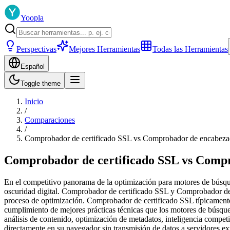
Yoopla
Perspectivas
Mejores Herramientas
Todas las Herramientas
Español
Toggle theme
Inicio
/
Comparaciones
/
Comprobador de certificado SSL vs Comprobador de encabe
Comprobador de certificado SSL vs Com
En el competitivo panorama de la optimización para motores de búsqued
oscuridad digital. Comprobador de certificado SSL y Comprobador de
proceso de optimización. Comprobador de certificado SSL típicamente
cumplimiento de mejores prácticas técnicas que los motores de bús
análisis de contenido, optimización de metadatos, inteligencia compet
directamente en su navegador sin transmisión de datos a servidores ex