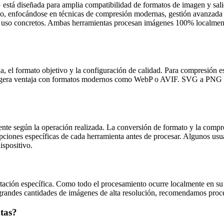
está diseñada para amplia compatibilidad de formatos de imagen y salida
 enfocándose en técnicas de compresión modernas, gestión avanzada de
e uso concretos. Ambas herramientas procesan imágenes 100% localmen
da, el formato objetivo y la configuración de calidad. Para compresió
igera ventaja con formatos modernos como WebP o AVIF. SVG a PNG tie
te según la operación realizada. La conversión de formato y la compre
opciones específicas de cada herramienta antes de procesar. Algunos usu
ispositivo.
ación específica. Como todo el procesamiento ocurre localmente en su
a grandes cantidades de imágenes de alta resolución, recomendamos pro
ntas?