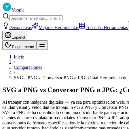
Yoopla
Perspectivas
Mejores Herramientas
Todas las Herramientas
Español
Toggle theme
Inicio
/
Comparaciones
/
SVG a PNG vs Conversor PNG a JPG: ¿Cuál Herramienta de 
SVG a PNG vs Conversor PNG a JPG: ¿Cuá
Al trabajar con imágenes digitales — ya sea para optimización web, r
calidad visual y velocidad de trabajo. SVG a PNG y Conversor PNG a 
SVG a PNG se ha consolidado como una opción fiable para operaciones
clientes de correo y plataformas sociales. Conversor PNG a JPG ado
conversiones de formato específicas donde la máxima retención de 
a un servidor remoto, haciéndolas significativamente más privadas y s