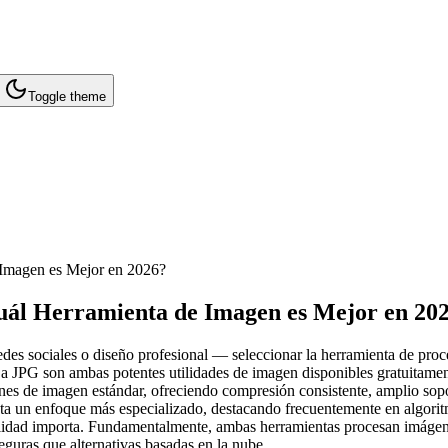
Toggle theme
Imagen es Mejor en 2026?
l Herramienta de Imagen es Mejor en 20
edes sociales o diseño profesional — seleccionar la herramienta de proc
JPG son ambas potentes utilidades de imagen disponibles gratuitamente
 de imagen estándar, ofreciendo compresión consistente, amplio sopor
pta un enfoque más especializado, destacando frecuentemente en algor
calidad importa. Fundamentalmente, ambas herramientas procesan imág
eguras que alternativas basadas en la nube.