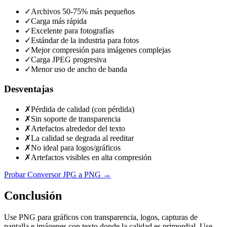
✓
Archivos 50-75% más pequeños
✓
Carga más rápida
✓
Excelente para fotografías
✓
Estándar de la industria para fotos
✓
Mejor compresión para imágenes complejas
✓
Carga JPEG progresiva
✓
Menor uso de ancho de banda
Desventajas
✗
Pérdida de calidad (con pérdida)
✗
Sin soporte de transparencia
✗
Artefactos alrededor del texto
✗
La calidad se degrada al reeditar
✗
No ideal para logos/gráficos
✗
Artefactos visibles en alta compresión
Probar Conversor JPG a PNG
→
Conclusión
Use PNG para gráficos con transparencia, logos, capturas de
pantalla e imágenes con texto donde la calidad es primordial. Use