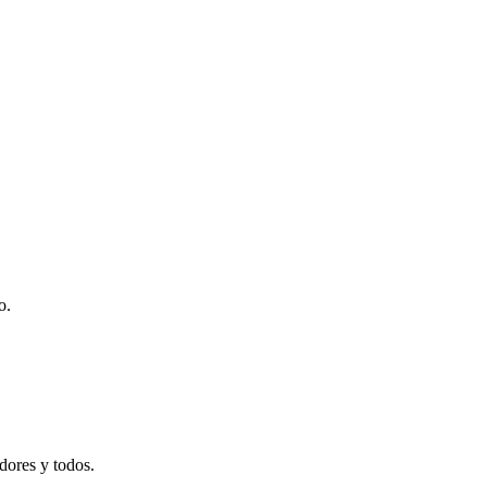
o.
adores y todos.