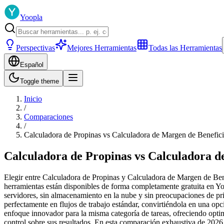
Yoopla
Perspectivas
Mejores Herramientas
Todas las Herramientas
Español
Toggle theme
Inicio
/
Comparaciones
/
Calculadora de Propinas vs Calculadora de Margen de Benefic
Calculadora de Propinas vs Calculadora d
Elegir entre Calculadora de Propinas y Calculadora de Margen de Benef
herramientas están disponibles de forma completamente gratuita en Yo
servidores, sin almacenamiento en la nube y sin preocupaciones de pri
perfectamente en flujos de trabajo estándar, convirtiéndola en una op
enfoque innovador para la misma categoría de tareas, ofreciendo opti
control sobre sus resultados. En esta comparación exhaustiva de 202