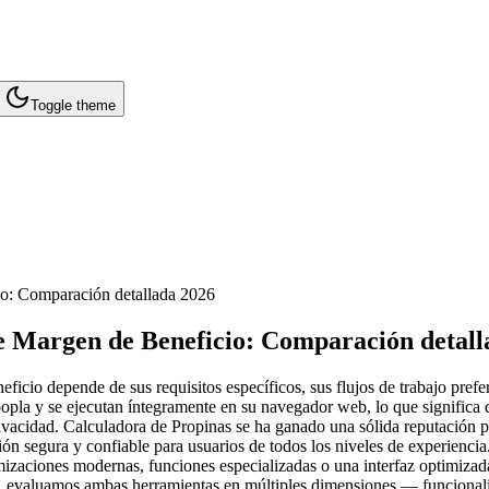
Toggle theme
io: Comparación detallada 2026
e Margen de Beneficio: Comparación detall
icio depende de sus requisitos específicos, sus flujos de trabajo prefe
opla y se ejecutan íntegramente en su navegador web, lo que significa
vacidad. Calculadora de Propinas se ha ganado una sólida reputación po
ción segura y confiable para usuarios de todos los niveles de experienc
mizaciones modernas, funciones especializadas o una interfaz optimizad
6, evaluamos ambas herramientas en múltiples dimensiones — funcionalid