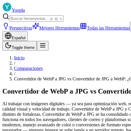
Yoopla
Perspectivas
Mejores Herramientas
Todas las Herramientas
Español
Toggle theme
Inicio
/
Comparaciones
/
Convertidor de WebP a JPG vs Convertidor de JPG a WebP: ¿
Convertidor de WebP a JPG vs Convertid
Al trabajar con imágenes digitales — ya sea para optimización web, r
calidad visual y velocidad de trabajo. Convertidor de WebP a JPG y 
distinto de fortalezas. Convertidor de WebP a JPG se ha consolidado 
funciona en todos los navegadores, clientes de correo y plataformas
modernos, manejo avanzado de color o conversiones de formato espe
navegador — ninguna imagen se sube jamás a un servidor remoto, haci