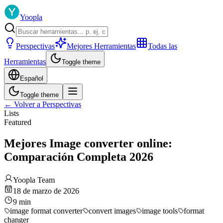
Yoopla
Perspectivas
Mejores Herramientas
Todas las
Herramientas
Toggle theme
Español
Toggle theme
←
Volver a Perspectivas
Lists
Featured
Mejores Image converter online:
Comparación Completa 2026
Yoopla Team
18 de marzo de 2026
9
min
image format converter
convert images
image tools
format
changer