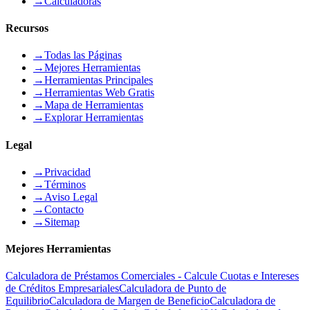
→
Calculadoras
Recursos
→
Todas las Páginas
→
Mejores Herramientas
→
Herramientas Principales
→
Herramientas Web Gratis
→
Mapa de Herramientas
→
Explorar Herramientas
Legal
→
Privacidad
→
Términos
→
Aviso Legal
→
Contacto
→
Sitemap
Mejores Herramientas
Calculadora de Préstamos Comerciales - Calcule Cuotas e Intereses
de Créditos Empresariales
Calculadora de Punto de
Equilibrio
Calculadora de Margen de Beneficio
Calculadora de