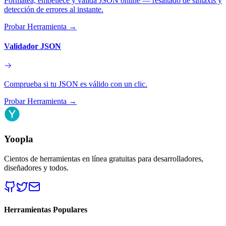
Formatea, embellece y valida JSON online — resaltado de sintaxis y
detección de errores al instante.
Probar Herramienta
→
Validador JSON
Comprueba si tu JSON es válido con un clic.
Probar Herramienta
→
Yoopla
Cientos de herramientas en línea gratuitas para desarrolladores,
diseñadores y todos.
Herramientas Populares