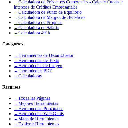
→
Calculadora de Préstamos Comerciales - Calcule Cuotas e
Intereses de Créditos Empresariales
→
Calculadora de Punto de Equilibrio
→
Calculadora de Margen de Beneficio
→
Calculadora de Propinas
→
Calculadora de Salario
→
Calculadora 401k
Categorías
→
Herramientas de Desarrollador
→
Herramientas de Texto
→
Herramientas de Imagen
→
Herramientas PDF
→
Calculadoras
Recursos
→
Todas las Páginas
→
Mejores Herramientas
→
Herramientas Principales
→
Herramientas Web Gratis
→
Mapa de Herramientas
→
Explorar Herramientas