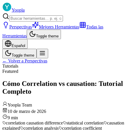
Yoopla
Perspectivas
Mejores Herramientas
Todas las
Herramientas
Toggle theme
Español
Toggle theme
←
Volver a Perspectivas
Tutorials
Featured
Cómo Correlation vs causation: Tutorial
Completo
Yoopla Team
10 de marzo de 2026
9
min
correlation causation difference
statistical correlation
causation
explained
correlation analysis
correlation coefficient