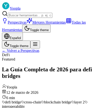
Yoopla
Perspectivas
Mejores Herramientas
Todas las
Herramientas
Toggle theme
Español
Toggle theme
←
Volver a Perspectivas
DeFi
Featured
La Guía Completa de 2026 para defi
bridges
Yoopla
12 de marzo de 2026
6
min
defi bridge
cross-chain
blockchain bridge
layer 2
interoperability