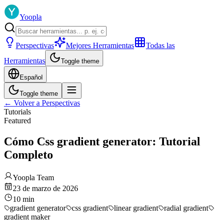
Yoopla
Perspectivas
Mejores Herramientas
Todas las
Herramientas
Toggle theme
Español
Toggle theme
←
Volver a Perspectivas
Tutorials
Featured
Cómo Css gradient generator: Tutorial
Completo
Yoopla Team
23 de marzo de 2026
10
min
gradient generator
css gradient
linear gradient
radial gradient
gradient maker