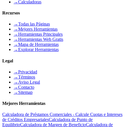
→
Calculadoras
Recursos
→
Todas las Páginas
→
Mejores Herramientas
→
Herramientas Principales
→
Herramientas Web Gratis
→
Mapa de Herramientas
→
Explorar Herramientas
Legal
→
Privacidad
→
Términos
→
Aviso Legal
→
Contacto
→
Sitemap
Mejores Herramientas
Calculadora de Préstamos Comerciales - Calcule Cuotas e Intereses
de Créditos Empresariales
Calculadora de Punto de
Equilibrio
Calculadora de Margen de Beneficio
Calculadora de