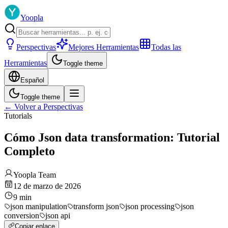
Yoopla
Perspectivas
Mejores Herramientas
Todas las
Herramientas
Toggle theme
Español
Toggle theme
←
Volver a Perspectivas
Tutorials
Cómo Json data transformation: Tutorial
Completo
Yoopla Team
12 de marzo de 2026
9
min
json manipulation
transform json
json processing
json
conversion
json api
Copiar enlace