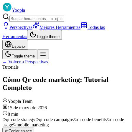
Yoopla
Perspectivas
Mejores Herramientas
Todas las
Herramientas
Toggle theme
Español
Toggle theme
←
Volver a Perspectivas
Tutorials
Cómo Qr code marketing: Tutorial
Completo
Yoopla Team
15 de marzo de 2026
8
min
qr code strategy
qr code campaigns
qr code benefits
qr code
usage
mobile marketing
Copiar enlace