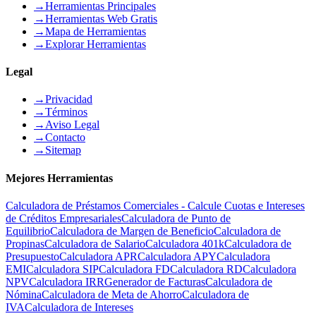
→
Herramientas Principales
→
Herramientas Web Gratis
→
Mapa de Herramientas
→
Explorar Herramientas
Legal
→
Privacidad
→
Términos
→
Aviso Legal
→
Contacto
→
Sitemap
Mejores Herramientas
Calculadora de Préstamos Comerciales - Calcule Cuotas e Intereses
de Créditos Empresariales
Calculadora de Punto de
Equilibrio
Calculadora de Margen de Beneficio
Calculadora de
Propinas
Calculadora de Salario
Calculadora 401k
Calculadora de
Presupuesto
Calculadora APR
Calculadora APY
Calculadora
EMI
Calculadora SIP
Calculadora FD
Calculadora RD
Calculadora
NPV
Calculadora IRR
Generador de Facturas
Calculadora de
Nómina
Calculadora de Meta de Ahorro
Calculadora de
IVA
Calculadora de Intereses