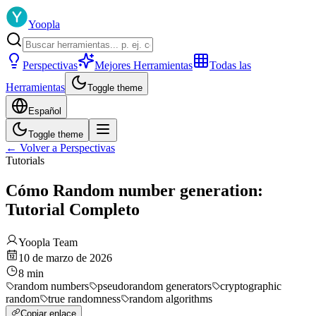
Yoopla
Perspectivas
Mejores Herramientas
Todas las
Herramientas
Toggle theme
Español
Toggle theme
←
Volver a Perspectivas
Tutorials
Cómo Random number generation:
Tutorial Completo
Yoopla Team
10 de marzo de 2026
8
min
random numbers
pseudorandom generators
cryptographic
random
true randomness
random algorithms
Copiar enlace