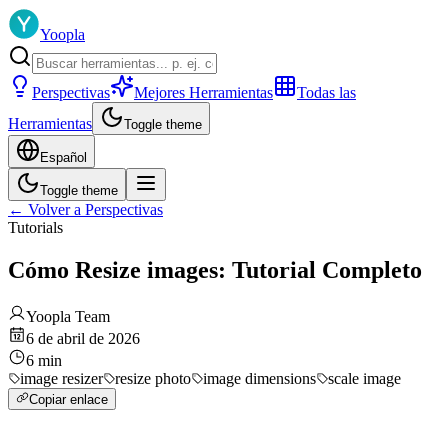
Yoopla
Perspectivas
Mejores Herramientas
Todas las
Herramientas
Toggle theme
Español
Toggle theme
←
Volver a Perspectivas
Tutorials
Cómo Resize images: Tutorial Completo
Yoopla Team
6 de abril de 2026
6
min
image resizer
resize photo
image dimensions
scale image
Copiar enlace