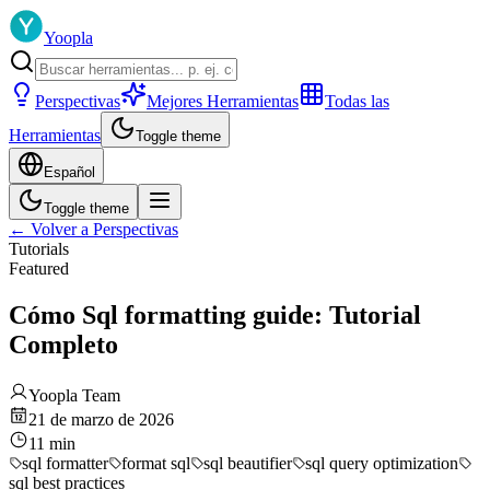
Yoopla
Perspectivas
Mejores Herramientas
Todas las
Herramientas
Toggle theme
Español
Toggle theme
←
Volver a Perspectivas
Tutorials
Featured
Cómo Sql formatting guide: Tutorial
Completo
Yoopla Team
21 de marzo de 2026
11
min
sql formatter
format sql
sql beautifier
sql query optimization
sql best practices