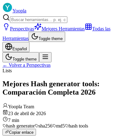
Yoopla
Perspectivas
Mejores Herramientas
Todas las
Herramientas
Toggle theme
Español
Toggle theme
←
Volver a Perspectivas
Lists
Mejores Hash generator tools:
Comparación Completa 2026
Yoopla Team
23 de abril de 2026
7
min
hash generator
sha256
md5
hash tools
Copiar enlace