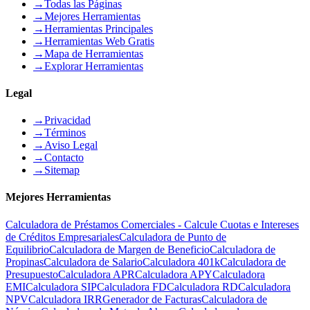
→
Todas las Páginas
→
Mejores Herramientas
→
Herramientas Principales
→
Herramientas Web Gratis
→
Mapa de Herramientas
→
Explorar Herramientas
Legal
→
Privacidad
→
Términos
→
Aviso Legal
→
Contacto
→
Sitemap
Mejores Herramientas
Calculadora de Préstamos Comerciales - Calcule Cuotas e Intereses
de Créditos Empresariales
Calculadora de Punto de
Equilibrio
Calculadora de Margen de Beneficio
Calculadora de
Propinas
Calculadora de Salario
Calculadora 401k
Calculadora de
Presupuesto
Calculadora APR
Calculadora APY
Calculadora
EMI
Calculadora SIP
Calculadora FD
Calculadora RD
Calculadora
NPV
Calculadora IRR
Generador de Facturas
Calculadora de