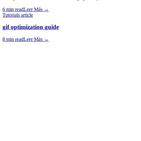
6 min read
Leer Más
→
Tutorials article
gif optimization guide
8 min read
Leer Más
→