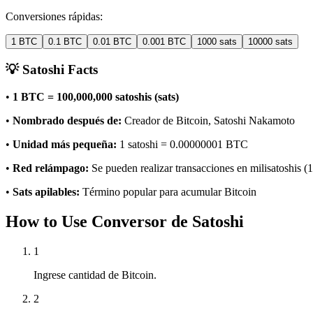
Conversiones rápidas:
1 BTC
0.1 BTC
0.01 BTC
0.001 BTC
1000 sats
10000 sats
💡 Satoshi Facts
•
1 BTC = 100,000,000 satoshis (sats)
•
Nombrado después de:
Creador de Bitcoin, Satoshi Nakamoto
•
Unidad más pequeña:
1 satoshi = 0.00000001 BTC
•
Red relámpago:
Se pueden realizar transacciones en milisatoshis (1
•
Sats apilables:
Término popular para acumular Bitcoin
How to Use Conversor de Satoshi
1
Ingrese cantidad de Bitcoin.
2