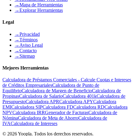
→
Mapa de Herramientas
→
Explorar Herramientas
Legal
→
Privacidad
→
Términos
→
Aviso Legal
→
Contacto
→
Sitemap
Mejores Herramientas
Calculadora de Préstamos Comerciales - Calcule Cuotas e Intereses
de Créditos Empresariales
Calculadora de Punto de
Equilibrio
Calculadora de Margen de Beneficio
Calculadora de
Propinas
Calculadora de Salario
Calculadora 401k
Calculadora de
Presupuesto
Calculadora APR
Calculadora APY
Calculadora
EMI
Calculadora SIP
Calculadora FD
Calculadora RD
Calculadora
NPV
Calculadora IRR
Generador de Facturas
Calculadora de
Nómina
Calculadora de Meta de Ahorro
Calculadora de
IVA
Calculadora de Intereses
©
2026
Yoopla
.
Todos los derechos reservados.