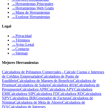
→
Herramientas Principales
→
Herramientas Web Gratis
→
Mapa de Herramientas
→
Explorar Herramientas
Legal
→
Privacidad
→
Términos
→
Aviso Legal
→
Contacto
→
Sitemap
Mejores Herramientas
Calculadora de Préstamos Comerciales - Calcule Cuotas e Intereses
de Créditos Empresariales
Calculadora de Punto de
Equilibrio
Calculadora de Margen de Beneficio
Calculadora de
Propinas
Calculadora de Salario
Calculadora 401k
Calculadora de
Presupuesto
Calculadora APR
Calculadora APY
Calculadora
EMI
Calculadora SIP
Calculadora FD
Calculadora RD
Calculadora
NPV
Calculadora IRR
Generador de Facturas
Calculadora de
Nómina
Calculadora de Meta de Ahorro
Calculadora de
IVA
Calculadora de Intereses