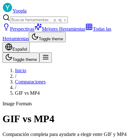
Yoopla
Perspectivas
Mejores Herramientas
Todas las
Herramientas
Toggle theme
Español
Toggle theme
Inicio
/
Comparaciones
/
GIF
vs
MP4
Image Formats
GIF
vs
MP4
Comparación completa para ayudarte a elegir entre
GIF
y
MP4