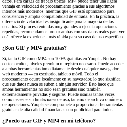
datos. Para cargas de trabajo típicas, MP4 puede tener una ligera
ventaja en velocidad de procesamiento gracias a sus algoritmos
internos más modernos, mientras que GIF está optimizado para
consistencia y amplia compatibilidad de entrada. En la práctica, la
diferencia de velocidad es insignificante para la mayoría de los
usuarios. Si procesa entradas muy grandes o ejecuta operaciones
repetidas, recomendamos probar ambas con sus datos reales para ver
cuál ofrece la experiencia más rápida para su caso de uso específico.
¿Son GIF y MP4 gratuitas?
Sí, tanto GIF como MP4 son 100% gratuitas en Yoopla. No hay
costos ocultos, niveles premium ni registro necesario. Puede acceder
a ambas herramientas inmediatamente desde cualquier navegador
web moderno — en escritorio, tablet o móvil. Todo el
procesamiento ocurre localmente en su navegador, lo que significa
que sus datos nunca se suben a ningún servidor. Esto hace que
ambas herramientas no solo sean gratuitas sino también
extremadamente privadas y seguras. Puede usarlas tantas veces
como necesite sin limitaciones de uso, tamaño de archivo o número
de operaciones. Yoopla se compromete a proporcionar herramientas
gratuitas de alta calidad financiadas con publicidad para todos.
¿Puedo usar GIF y MP4 en mi teléfono?