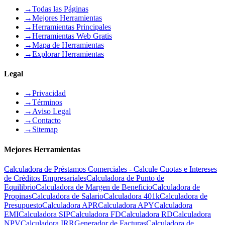
→
Todas las Páginas
→
Mejores Herramientas
→
Herramientas Principales
→
Herramientas Web Gratis
→
Mapa de Herramientas
→
Explorar Herramientas
Legal
→
Privacidad
→
Términos
→
Aviso Legal
→
Contacto
→
Sitemap
Mejores Herramientas
Calculadora de Préstamos Comerciales - Calcule Cuotas e Intereses
de Créditos Empresariales
Calculadora de Punto de
Equilibrio
Calculadora de Margen de Beneficio
Calculadora de
Propinas
Calculadora de Salario
Calculadora 401k
Calculadora de
Presupuesto
Calculadora APR
Calculadora APY
Calculadora
EMI
Calculadora SIP
Calculadora FD
Calculadora RD
Calculadora
NPV
Calculadora IRR
Generador de Facturas
Calculadora de