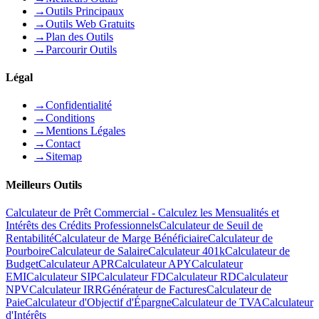
→
Outils Principaux
→
Outils Web Gratuits
→
Plan des Outils
→
Parcourir Outils
Légal
→
Confidentialité
→
Conditions
→
Mentions Légales
→
Contact
→
Sitemap
Meilleurs Outils
Calculateur de Prêt Commercial - Calculez les Mensualités et
Intérêts des Crédits Professionnels
Calculateur de Seuil de
Rentabilité
Calculateur de Marge Bénéficiaire
Calculateur de
Pourboire
Calculateur de Salaire
Calculateur 401k
Calculateur de
Budget
Calculateur APR
Calculateur APY
Calculateur
EMI
Calculateur SIP
Calculateur FD
Calculateur RD
Calculateur
NPV
Calculateur IRR
Générateur de Factures
Calculateur de
Paie
Calculateur d'Objectif d'Épargne
Calculateur de TVA
Calculateur
d'Intérêts