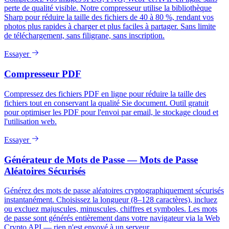
perte de qualité visible. Notre compresseur utilise la bibliothèque
Sharp pour réduire la taille des fichiers de 40 à 80 %, rendant vos
photos plus rapides à charger et plus faciles à partager. Sans limite
de téléchargement, sans filigrane, sans inscription.
Essayer
Compresseur PDF
Compressez des fichiers PDF en ligne pour réduire la taille des
fichiers tout en conservant la qualité Sie document. Outil gratuit
pour optimiser les PDF pour l'envoi par email, le stockage cloud et
l'utilisation web.
Essayer
Générateur de Mots de Passe — Mots de Passe
Aléatoires Sécurisés
Générez des mots de passe aléatoires cryptographiquement sécurisés
instantanément. Choisissez la longueur (8–128 caractères), incluez
ou excluez majuscules, minuscules, chiffres et symboles. Les mots
de passe sont générés entièrement dans votre navigateur via la Web
Crypto API — rien n'est envoyé à un serveur.