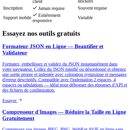
stockées
client
Inscription
Souvent requise
Jamais requise
Entièrement
Support mobile
Variable
responsive
Essayez nos outils gratuits
Formateur JSON en Ligne — Beautifier et
Validateur
Formatez, embellissez et validez du JSON instantanément dans
votre navigateur. Collez du JSON minifié ou désordonné et obtenez
une sortie propre et indentée avec coloration syntaxique et messages
d'erreur descriptifs. Compatible avec l'indentation 2 espaces, 4
espaces ou tabulations — idéal pour déboguer des réponses d'API et
des fichiers de configuration.
Essayer
Compresseur d'Images — Réduire la Taille en Ligne
Gratuitement
Compressez vos images JPEG, PNG, WebP et AVIF en ligne sans