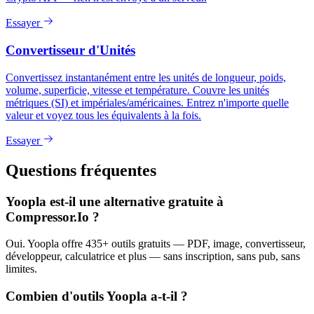
Essayer
Convertisseur d'Unités
Convertissez instantanément entre les unités de longueur, poids,
volume, superficie, vitesse et température. Couvre les unités
métriques (SI) et impériales/américaines. Entrez n'importe quelle
valeur et voyez tous les équivalents à la fois.
Essayer
Questions fréquentes
Yoopla est-il une alternative gratuite à
Compressor.Io ?
Oui. Yoopla offre 435+ outils gratuits — PDF, image, convertisseur,
développeur, calculatrice et plus — sans inscription, sans pub, sans
limites.
Combien d'outils Yoopla a-t-il ?