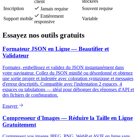
stockées
client
Inscription
Souvent requise
Jamais requise
Entièrement
Support mobile
Variable
responsive
Essayez nos outils gratuits
Formateur JSON en Ligne — Beautifier et
Validateur
Formatez, embellissez et validez du JSON instantanément dans
votre navigateur. Collez du JSON minifié ou désordonné et obtenez
une sortie propre et indentée avec coloration syntaxique et messages
d'erreur descriptifs. Compatible avec l'indentation 2 espaces, 4
espaces ou tabulations — idéal pour déboguer des réponses d'API et
des fichiers de configuration.
Essayer
Compresseur d'Images — Réduire la Taille en Ligne
Gratuitement
Compressez vos images JPEG, PNG, WebP et AVIF en ligne sans