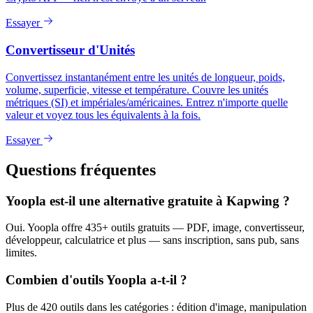
Essayer
Convertisseur d'Unités
Convertissez instantanément entre les unités de longueur, poids,
volume, superficie, vitesse et température. Couvre les unités
métriques (SI) et impériales/américaines. Entrez n'importe quelle
valeur et voyez tous les équivalents à la fois.
Essayer
Questions fréquentes
Yoopla est-il une alternative gratuite à Kapwing ?
Oui. Yoopla offre 435+ outils gratuits — PDF, image, convertisseur,
développeur, calculatrice et plus — sans inscription, sans pub, sans
limites.
Combien d'outils Yoopla a-t-il ?
Plus de 420 outils dans les catégories : édition d'image, manipulation