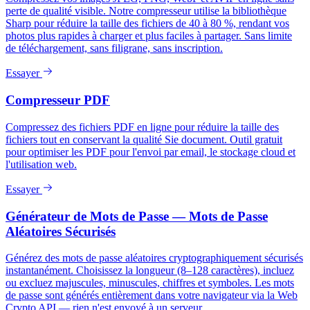
perte de qualité visible. Notre compresseur utilise la bibliothèque
Sharp pour réduire la taille des fichiers de 40 à 80 %, rendant vos
photos plus rapides à charger et plus faciles à partager. Sans limite
de téléchargement, sans filigrane, sans inscription.
Essayer
Compresseur PDF
Compressez des fichiers PDF en ligne pour réduire la taille des
fichiers tout en conservant la qualité Sie document. Outil gratuit
pour optimiser les PDF pour l'envoi par email, le stockage cloud et
l'utilisation web.
Essayer
Générateur de Mots de Passe — Mots de Passe
Aléatoires Sécurisés
Générez des mots de passe aléatoires cryptographiquement sécurisés
instantanément. Choisissez la longueur (8–128 caractères), incluez
ou excluez majuscules, minuscules, chiffres et symboles. Les mots
de passe sont générés entièrement dans votre navigateur via la Web
Crypto API — rien n'est envoyé à un serveur.