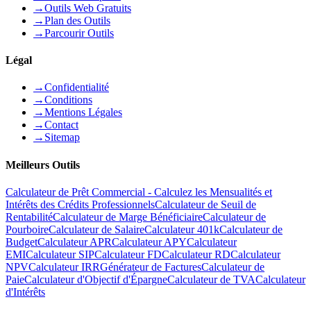
→
Outils Web Gratuits
→
Plan des Outils
→
Parcourir Outils
Légal
→
Confidentialité
→
Conditions
→
Mentions Légales
→
Contact
→
Sitemap
Meilleurs Outils
Calculateur de Prêt Commercial - Calculez les Mensualités et
Intérêts des Crédits Professionnels
Calculateur de Seuil de
Rentabilité
Calculateur de Marge Bénéficiaire
Calculateur de
Pourboire
Calculateur de Salaire
Calculateur 401k
Calculateur de
Budget
Calculateur APR
Calculateur APY
Calculateur
EMI
Calculateur SIP
Calculateur FD
Calculateur RD
Calculateur
NPV
Calculateur IRR
Générateur de Factures
Calculateur de
Paie
Calculateur d'Objectif d'Épargne
Calculateur de TVA
Calculateur
d'Intérêts