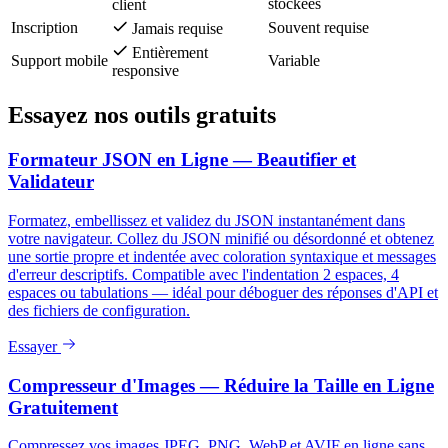
stockées
client
Inscription
Souvent requise
Jamais requise
Entièrement
Support mobile
Variable
responsive
Essayez nos outils gratuits
Formateur JSON en Ligne — Beautifier et
Validateur
Formatez, embellissez et validez du JSON instantanément dans
votre navigateur. Collez du JSON minifié ou désordonné et obtenez
une sortie propre et indentée avec coloration syntaxique et messages
d'erreur descriptifs. Compatible avec l'indentation 2 espaces, 4
espaces ou tabulations — idéal pour déboguer des réponses d'API et
des fichiers de configuration.
Essayer
Compresseur d'Images — Réduire la Taille en Ligne
Gratuitement
Compressez vos images JPEG, PNG, WebP et AVIF en ligne sans