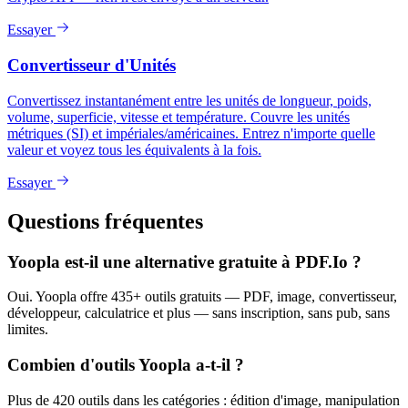
Essayer
Convertisseur d'Unités
Convertissez instantanément entre les unités de longueur, poids,
volume, superficie, vitesse et température. Couvre les unités
métriques (SI) et impériales/américaines. Entrez n'importe quelle
valeur et voyez tous les équivalents à la fois.
Essayer
Questions fréquentes
Yoopla est-il une alternative gratuite à PDF.Io ?
Oui. Yoopla offre 435+ outils gratuits — PDF, image, convertisseur,
développeur, calculatrice et plus — sans inscription, sans pub, sans
limites.
Combien d'outils Yoopla a-t-il ?
Plus de 420 outils dans les catégories : édition d'image, manipulation