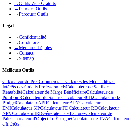
→
Outils Web Gratuits
→
Plan des Outils
→
Parcourir Outils
Légal
→
Confidentialité
→
Conditions
→
Mentions Légales
→
Contact
→
Sitemap
Meilleurs Outils
Calculateur de Prêt Commercial - Calculez les Mensualités et
Intérêts des Crédits Professionnels
Calculateur de Seuil de
Rentabilité
Calculateur de Marge Bénéficiaire
Calculateur de
Pourboire
Calculateur de Salaire
Calculateur 401k
Calculateur de
Budget
Calculateur APR
Calculateur APY
Calculateur
EMI
Calculateur SIP
Calculateur FD
Calculateur RD
Calculateur
NPV
Calculateur IRR
Générateur de Factures
Calculateur de
Paie
Calculateur d'Objectif d'Épargne
Calculateur de TVA
Calculateur
d'Intérêts