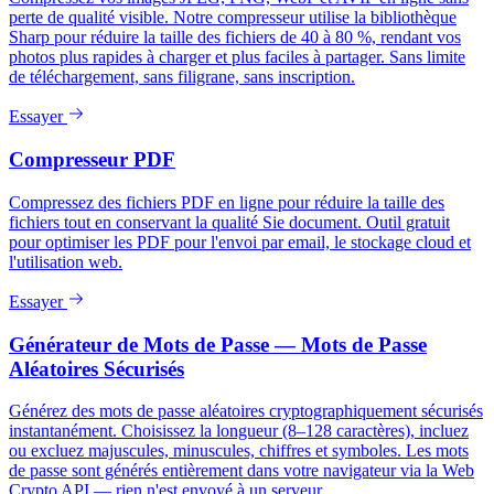
perte de qualité visible. Notre compresseur utilise la bibliothèque
Sharp pour réduire la taille des fichiers de 40 à 80 %, rendant vos
photos plus rapides à charger et plus faciles à partager. Sans limite
de téléchargement, sans filigrane, sans inscription.
Essayer
Compresseur PDF
Compressez des fichiers PDF en ligne pour réduire la taille des
fichiers tout en conservant la qualité Sie document. Outil gratuit
pour optimiser les PDF pour l'envoi par email, le stockage cloud et
l'utilisation web.
Essayer
Générateur de Mots de Passe — Mots de Passe
Aléatoires Sécurisés
Générez des mots de passe aléatoires cryptographiquement sécurisés
instantanément. Choisissez la longueur (8–128 caractères), incluez
ou excluez majuscules, minuscules, chiffres et symboles. Les mots
de passe sont générés entièrement dans votre navigateur via la Web
Crypto API — rien n'est envoyé à un serveur.