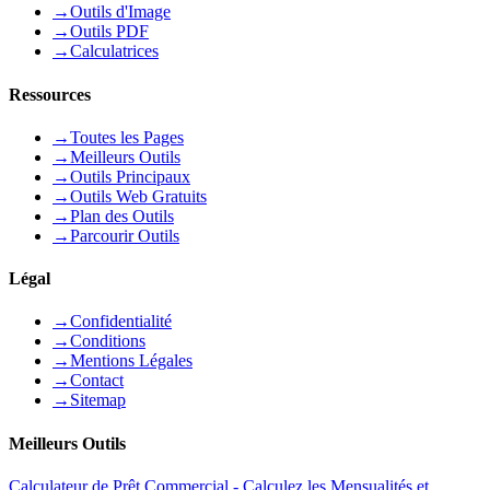
→
Outils d'Image
→
Outils PDF
→
Calculatrices
Ressources
→
Toutes les Pages
→
Meilleurs Outils
→
Outils Principaux
→
Outils Web Gratuits
→
Plan des Outils
→
Parcourir Outils
Légal
→
Confidentialité
→
Conditions
→
Mentions Légales
→
Contact
→
Sitemap
Meilleurs Outils
Calculateur de Prêt Commercial - Calculez les Mensualités et