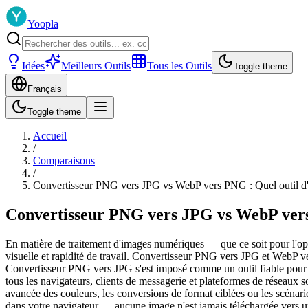
Yoopla
Idées
Meilleurs Outils
Tous les Outils
Toggle theme
Français
Toggle theme
Accueil
/
Comparaisons
/
Convertisseur PNG vers JPG vs WebP vers PNG : Quel outil d'
Convertisseur PNG vers JPG vs WebP vers 
En matière de traitement d'images numériques — que ce soit pour l'optim
visuelle et rapidité de travail. Convertisseur PNG vers JPG et WebP ve
Convertisseur PNG vers JPG s'est imposé comme un outil fiable pour le
tous les navigateurs, clients de messagerie et plateformes de réseau
avancée des couleurs, les conversions de format ciblées ou les scénario
dans votre navigateur — aucune image n'est jamais téléchargée vers un 