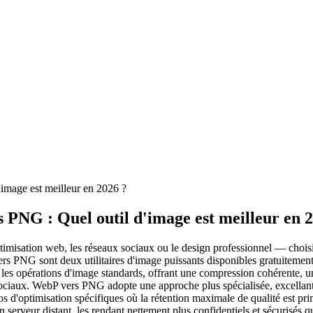
image est meilleur en 2026 ?
PNG : Quel outil d'image est meilleur en 2
isation web, les réseaux sociaux ou le design professionnel — choisir le 
rs PNG sont deux utilitaires d'image puissants disponibles gratuitement
s opérations d'image standards, offrant une compression cohérente, un 
x sociaux. WebP vers PNG adopte une approche plus spécialisée, excellan
s d'optimisation spécifiques où la rétention maximale de qualité est primo
serveur distant, les rendant nettement plus confidentiels et sécurisés q