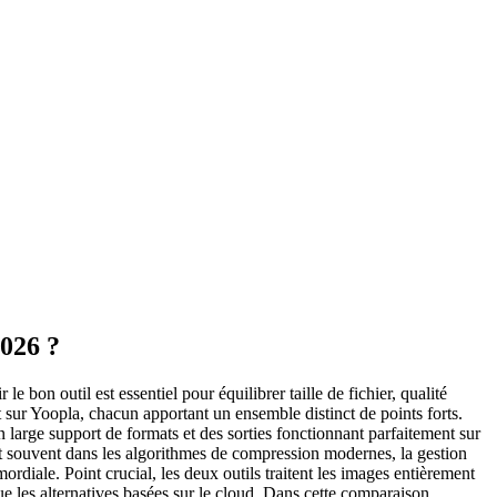
026 ?
bon outil est essentiel pour équilibrer taille de fichier, qualité
 sur Yoopla, chacun apportant un ensemble distinct de points forts.
large support de formats et des sorties fonctionnant parfaitement sur
t souvent dans les algorithmes de compression modernes, la gestion
rdiale. Point crucial, les deux outils traitent les images entièrement
ue les alternatives basées sur le cloud. Dans cette comparaison