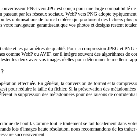
Convertisseur PNG vers JPG est conçu pour une large compatibilité de f
 en passant par les réseaux sociaux. WebP vers PNG adopte typiquement u
les optimisations de format ciblées qui produisent des fichiers plus peti
 votre navigateur, garantissant que vos photos et designs restent totale
rmat cible et les paramètres de qualité. Pour la compression JPEG et PNG s
es comme WebP ou AVIF, car il intègre souvent des algorithmes de com
ter les deux avec vos images réelles pour déterminer le meilleur rappor
 ?
pération effectuée. En général, la conversion de format et la compress
) pour réduire la taille du fichier. Si la préservation des métadonnées e
réfèrent la suppression des métadonnées pour des raisons de confidentiali
cifique de l'outil. Comme tout le traitement se fait localement dans vo
grands lots d'images haute résolution, nous recommandons de les traiter e
écessaire successivement.