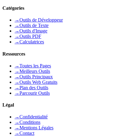
Catégories
→
Outils de Développeur
→
Outils de Texte
→
Outils d'Image
→
Outils PDF
→
Calculatrices
Ressources
→
Toutes les Pages
→
Meilleurs Outils
→
Outils Principaux
→
Outils Web Gratuits
→
Plan des Outils
→
Parcourir Outils
Légal
→
Confidentialité
→
Conditions
→
Mentions Légales
→
Contact