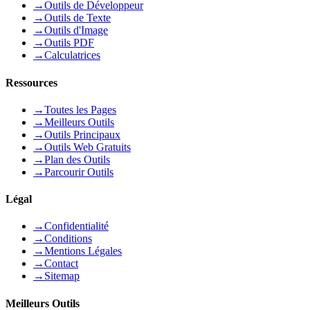
→
Outils de Développeur
→
Outils de Texte
→
Outils d'Image
→
Outils PDF
→
Calculatrices
Ressources
→
Toutes les Pages
→
Meilleurs Outils
→
Outils Principaux
→
Outils Web Gratuits
→
Plan des Outils
→
Parcourir Outils
Légal
→
Confidentialité
→
Conditions
→
Mentions Légales
→
Contact
→
Sitemap
Meilleurs Outils