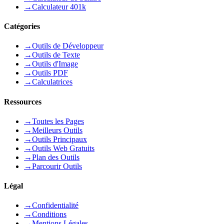
→
Calculateur 401k
Catégories
→
Outils de Développeur
→
Outils de Texte
→
Outils d'Image
→
Outils PDF
→
Calculatrices
Ressources
→
Toutes les Pages
→
Meilleurs Outils
→
Outils Principaux
→
Outils Web Gratuits
→
Plan des Outils
→
Parcourir Outils
Légal
→
Confidentialité
→
Conditions
→
Mentions Légales