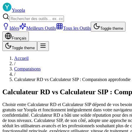
Yoopla
Idées
Meilleurs Outils
Tous les Outils
Toggle theme
Français
Toggle theme
Accueil
/
Comparaisons
/
Calculateur RD vs Calculateur SIP : Comparaison approfondie
Calculateur RD vs Calculateur SIP : Comp
Choisir entre Calculateur RD et Calculateur SIP dépend de vos besoins 
gratuits sur Yoopla et fonctionnent intégralement dans votre navigate
confidentialité. Calculateur RD a bâti une solide réputation pour des rés
de tous niveaux. Calculateur SIP, de son côté, adopte une approche nov
séduit les utilisateurs avancés et les professionnels souhaitant plus 
fonctionnalité principale, expérience utilisateur, vitesse de traitement