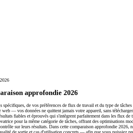
 2026
araison approfondie 2026
spécifiques, de vos préférences de flux de travail et du type de tâches
ur web — vos données ne quittent jamais votre appareil, sans télécharge
ultats fiables et éprouvés qui s'intègrent parfaitement dans les flux de tr
atrice pour la même catégorie de tâches, offrant des optimisations mode
de contrôle sur leurs résultats. Dans cette comparaison approfondie 2026,
, qualité de sortie et cas d'utilisation concrets — afin que vous puissiez