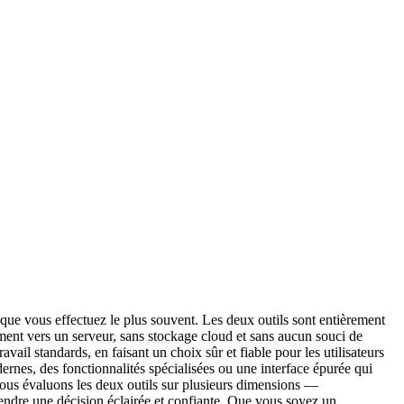
 que vous effectuez le plus souvent. Les deux outils sont entièrement
ment vers un serveur, sans stockage cloud et sans aucun souci de
avail standards, en faisant un choix sûr et fiable pour les utilisateurs
rnes, des fonctionnalités spécialisées ou une interface épurée qui
 nous évaluons les deux outils sur plusieurs dimensions —
 prendre une décision éclairée et confiante. Que vous soyez un