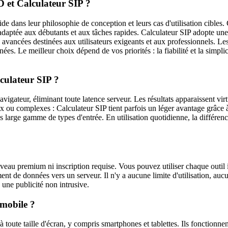
RD et Calculateur SIP ?
ide dans leur philosophie de conception et leurs cas d'utilisation cible
ive adaptée aux débutants et aux tâches rapides. Calculateur SIP adopte 
avancées destinées aux utilisateurs exigeants et aux professionnels. Le
es. Le meilleur choix dépend de vos priorités : la fiabilité et la simpli
culateur SIP ?
navigateur, éliminant toute latence serveur. Les résultats apparaissent vi
ou complexes : Calculateur SIP tient parfois un léger avantage grâce 
 large gamme de types d'entrée. En utilisation quotidienne, la différence 
iveau premium ni inscription requise. Vous pouvez utiliser chaque out
ent de données vers un serveur. Il n'y a aucune limite d'utilisation, aucun
 une publicité non intrusive.
 mobile ?
à toute taille d'écran, y compris smartphones et tablettes. Ils fonction