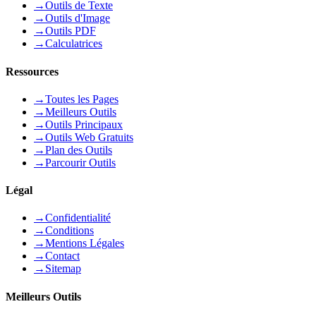
→
Outils de Texte
→
Outils d'Image
→
Outils PDF
→
Calculatrices
Ressources
→
Toutes les Pages
→
Meilleurs Outils
→
Outils Principaux
→
Outils Web Gratuits
→
Plan des Outils
→
Parcourir Outils
Légal
→
Confidentialité
→
Conditions
→
Mentions Légales
→
Contact
→
Sitemap
Meilleurs Outils