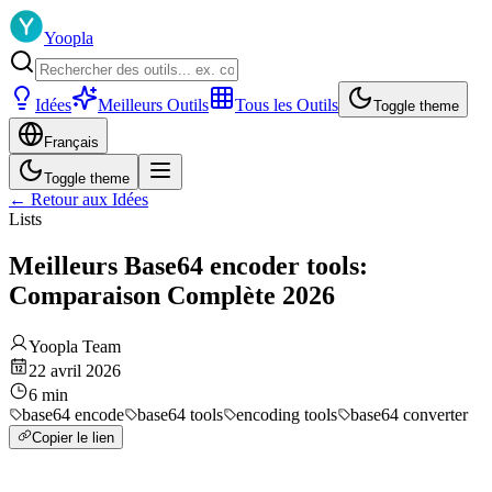
Yoopla
Idées
Meilleurs Outils
Tous les Outils
Toggle theme
Français
Toggle theme
←
Retour aux Idées
Lists
Meilleurs Base64 encoder tools:
Comparaison Complète 2026
Yoopla Team
22 avril 2026
6
min
base64 encode
base64 tools
encoding tools
base64 converter
Copier le lien