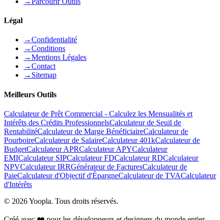
→
Parcourir Outils
Légal
→
Confidentialité
→
Conditions
→
Mentions Légales
→
Contact
→
Sitemap
Meilleurs Outils
Calculateur de Prêt Commercial - Calculez les Mensualités et
Intérêts des Crédits Professionnels
Calculateur de Seuil de
Rentabilité
Calculateur de Marge Bénéficiaire
Calculateur de
Pourboire
Calculateur de Salaire
Calculateur 401k
Calculateur de
Budget
Calculateur APR
Calculateur APY
Calculateur
EMI
Calculateur SIP
Calculateur FD
Calculateur RD
Calculateur
NPV
Calculateur IRR
Générateur de Factures
Calculateur de
Paie
Calculateur d'Objectif d'Épargne
Calculateur de TVA
Calculateur
d'Intérêts
©
2026
Yoopla
.
Tous droits réservés.
Créé avec ❤️ pour les développeurs et designers du monde entier