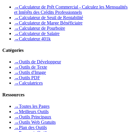
→
Calculateur de Prêt Commercial - Calculez les Mensualités
et Intérêts des Crédits Professionnels
→
Calculateur de Seuil de Rentabilité
→
Calculateur de Marge Bénéficiaire
→
Calculateur de Pourboire
→
Calculateur de Salaire
→
Calculateur 401k
Catégories
→
Outils de Développeur
→
Outils de Texte
→
Outils d'Image
→
Outils PDF
→
Calculatrices
Ressources
→
Toutes les Pages
→
Meilleurs Outils
→
Outils Principaux
→
Outils Web Gratuits
→
Plan des Outils