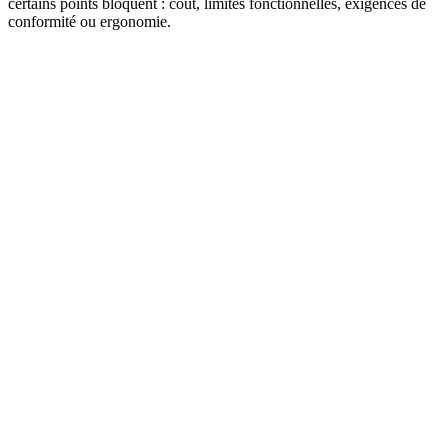
certains points bloquent : coût, limites fonctionnelles, exigences de
conformité ou ergonomie.