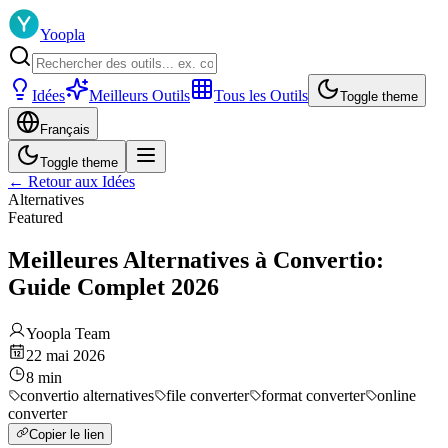
Yoopla
Idées
Meilleurs Outils
Tous les Outils
Toggle theme
Français
Toggle theme
←
Retour aux Idées
Alternatives
Featured
Meilleures Alternatives à Convertio:
Guide Complet 2026
Yoopla Team
22 mai 2026
8
min
convertio alternatives
file converter
format converter
online
converter
Copier le lien