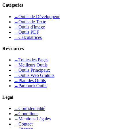
Catégories
→
Outils de Développeur
→
Outils de Texte
→
Outils d'Image
→
Outils PDF
→
Calculatrices
Ressources
→
Toutes les Pages
→
Meilleurs Outils
→
Outils Principaux
→
Outils Web Gratuits
→
Plan des Outils
→
Parcourir Outils
Légal
→
Confidentialité
→
Conditions
→
Mentions Légales
→
Contact