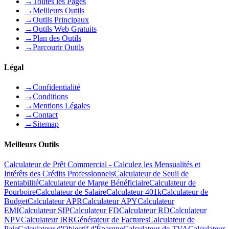
→
Toutes les Pages
→
Meilleurs Outils
→
Outils Principaux
→
Outils Web Gratuits
→
Plan des Outils
→
Parcourir Outils
Légal
→
Confidentialité
→
Conditions
→
Mentions Légales
→
Contact
→
Sitemap
Meilleurs Outils
Calculateur de Prêt Commercial - Calculez les Mensualités et
Intérêts des Crédits Professionnels
Calculateur de Seuil de
Rentabilité
Calculateur de Marge Bénéficiaire
Calculateur de
Pourboire
Calculateur de Salaire
Calculateur 401k
Calculateur de
Budget
Calculateur APR
Calculateur APY
Calculateur
EMI
Calculateur SIP
Calculateur FD
Calculateur RD
Calculateur
NPV
Calculateur IRR
Générateur de Factures
Calculateur de
Paie
Calculateur d'Objectif d'Épargne
Calculateur de TVA
Calculateur