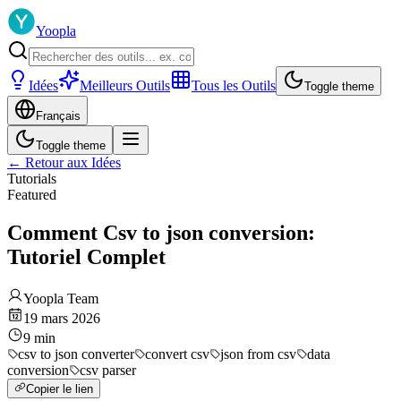
Yoopla
Idées
Meilleurs Outils
Tous les Outils
Toggle theme
Français
Toggle theme
←
Retour aux Idées
Tutorials
Featured
Comment Csv to json conversion:
Tutoriel Complet
Yoopla Team
19 mars 2026
9
min
csv to json converter
convert csv
json from csv
data
conversion
csv parser
Copier le lien