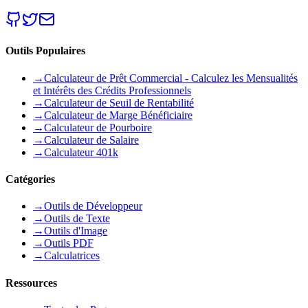
Outils Populaires
→
Calculateur de Prêt Commercial - Calculez les Mensualités
et Intérêts des Crédits Professionnels
→
Calculateur de Seuil de Rentabilité
→
Calculateur de Marge Bénéficiaire
→
Calculateur de Pourboire
→
Calculateur de Salaire
→
Calculateur 401k
Catégories
→
Outils de Développeur
→
Outils de Texte
→
Outils d'Image
→
Outils PDF
→
Calculatrices
Ressources