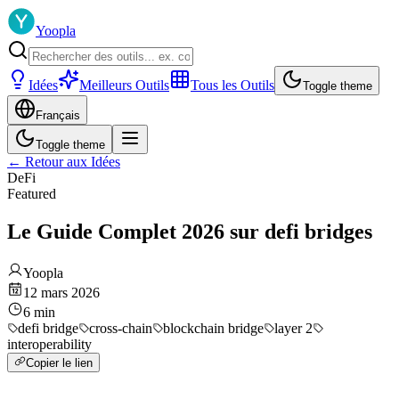
Yoopla
Idées
Meilleurs Outils
Tous les Outils
Toggle theme
Français
Toggle theme
←
Retour aux Idées
DeFi
Featured
Le Guide Complet 2026 sur defi bridges
Yoopla
12 mars 2026
6
min
defi bridge
cross-chain
blockchain bridge
layer 2
interoperability
Copier le lien