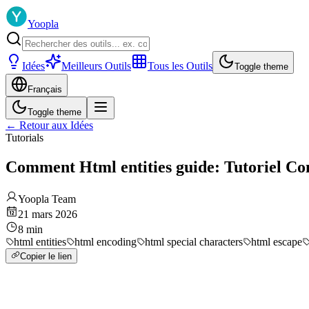
Yoopla
Idées
Meilleurs Outils
Tous les Outils
Toggle theme
Français
Toggle theme
←
Retour aux Idées
Tutorials
Comment Html entities guide: Tutoriel Co
Yoopla Team
21 mars 2026
8
min
html entities
html encoding
html special characters
html escape
Copier le lien