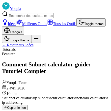
Yoopla
Idées
Meilleurs Outils
Tous les Outils
Toggle theme
Français
Toggle theme
←
Retour aux Idées
Tutorials
Featured
Comment Subnet calculator guide:
Tutoriel Complet
Yoopla Team
2 avril 2026
10
min
subnet calculator
ip subnet
cidr calculator
network calculator
ip addressing
Copier le lien