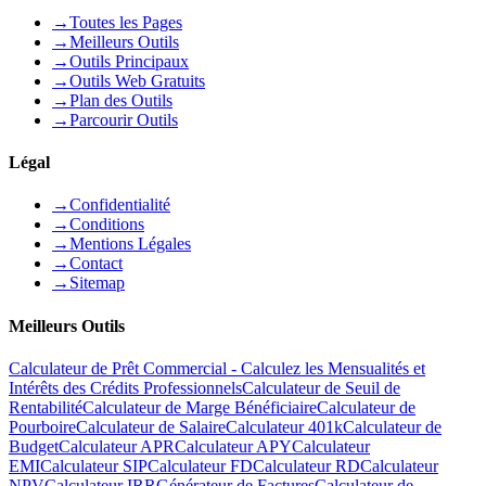
→
Toutes les Pages
→
Meilleurs Outils
→
Outils Principaux
→
Outils Web Gratuits
→
Plan des Outils
→
Parcourir Outils
Légal
→
Confidentialité
→
Conditions
→
Mentions Légales
→
Contact
→
Sitemap
Meilleurs Outils
Calculateur de Prêt Commercial - Calculez les Mensualités et
Intérêts des Crédits Professionnels
Calculateur de Seuil de
Rentabilité
Calculateur de Marge Bénéficiaire
Calculateur de
Pourboire
Calculateur de Salaire
Calculateur 401k
Calculateur de
Budget
Calculateur APR
Calculateur APY
Calculateur
EMI
Calculateur SIP
Calculateur FD
Calculateur RD
Calculateur
NPV
Calculateur IRR
Générateur de Factures
Calculateur de