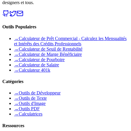
designers et tous.
Outils Populaires
→
Calculateur de Prêt Commercial - Calculez les Mensualités
et Intérêts des Crédits Professionnels
→
Calculateur de Seuil de Rentabilité
→
Calculateur de Marge Bénéficiaire
→
Calculateur de Pourboire
→
Calculateur de Salaire
→
Calculateur 401k
Catégories
→
Outils de Développeur
→
Outils de Texte
→
Outils d'Image
→
Outils PDF
→
Calculatrices
Ressources