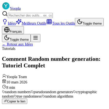
Yoopla
Idées
Meilleurs Outils
Tous les Outils
Toggle theme
Français
Toggle theme
←
Retour aux Idées
Tutorials
Comment Random number generation:
Tutoriel Complet
Yoopla Team
10 mars 2026
8
min
random numbers
pseudorandom generators
cryptographic
random
true randomness
random algorithms
Copier le lien