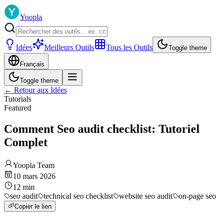
Yoopla
Idées
Meilleurs Outils
Tous les Outils
Toggle theme
Français
Toggle theme
←
Retour aux Idées
Tutorials
Featured
Comment Seo audit checklist: Tutoriel
Complet
Yoopla Team
10 mars 2026
12
min
seo audit
technical seo checklist
website seo audit
on-page seo
Copier le lien