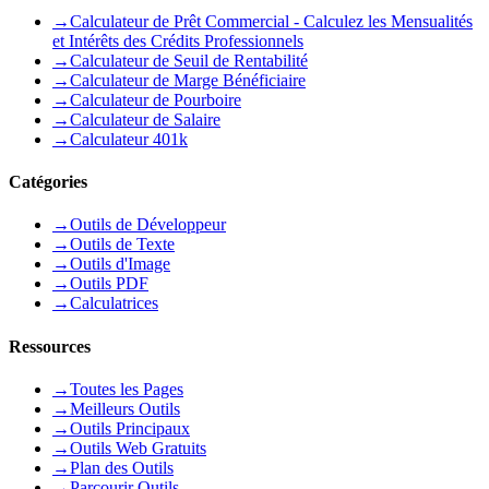
→
Calculateur de Prêt Commercial - Calculez les Mensualités
et Intérêts des Crédits Professionnels
→
Calculateur de Seuil de Rentabilité
→
Calculateur de Marge Bénéficiaire
→
Calculateur de Pourboire
→
Calculateur de Salaire
→
Calculateur 401k
Catégories
→
Outils de Développeur
→
Outils de Texte
→
Outils d'Image
→
Outils PDF
→
Calculatrices
Ressources
→
Toutes les Pages
→
Meilleurs Outils
→
Outils Principaux
→
Outils Web Gratuits
→
Plan des Outils
→
Parcourir Outils