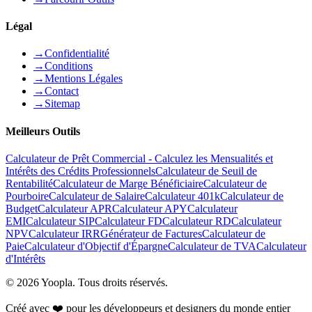
Légal
→
Confidentialité
→
Conditions
→
Mentions Légales
→
Contact
→
Sitemap
Meilleurs Outils
Calculateur de Prêt Commercial - Calculez les Mensualités et
Intérêts des Crédits Professionnels
Calculateur de Seuil de
Rentabilité
Calculateur de Marge Bénéficiaire
Calculateur de
Pourboire
Calculateur de Salaire
Calculateur 401k
Calculateur de
Budget
Calculateur APR
Calculateur APY
Calculateur
EMI
Calculateur SIP
Calculateur FD
Calculateur RD
Calculateur
NPV
Calculateur IRR
Générateur de Factures
Calculateur de
Paie
Calculateur d'Objectif d'Épargne
Calculateur de TVA
Calculateur
d'Intérêts
©
2026
Yoopla
.
Tous droits réservés.
Créé avec ❤️ pour les développeurs et designers du monde entier